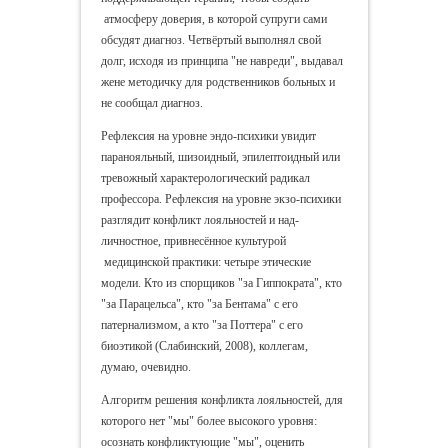
атмосферу доверия, в которой супруги сами
обсудят диагноз. Четвёртый выполнял свой
долг, исходя из принципа "не навреди", выдавал
жене методичку для родственников больных и
не сообщал диагноз.
Рефлексия на уровне эндо-психики увидит
паранояльный, шизоидный, эпилептоидный или
тревожный характерологический радикал
профессора. Рефлексия на уровне экзо-психики
разглядит конфликт лояльностей и над-
личностное, привнесённое культурой
медицинской практики: четыре этические
модели. Кто из спорщиков "за Гиппократа", кто
"за Парацельса", кто "за Бентама" с его
патернализмом, а кто "за Поттера" с его
биоэтикой (Слабинский, 2008), коллегам,
думаю, очевидно.
Алгоритм решения конфликта лояльностей, для
которого нет "мы" более высокого уровня:
осознать конфликтующие "мы", оценить