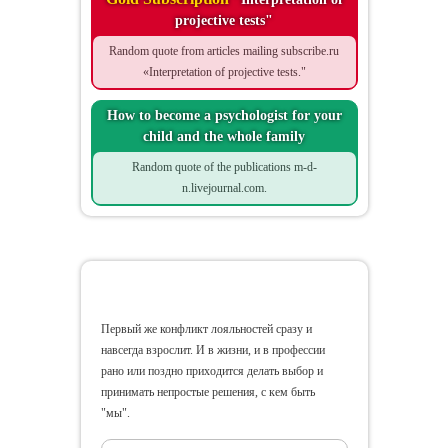
projective tests"
Random quote from articles mailing subscribe.ru
«Interpretation of projective tests."
How to become a psychologist for your
child and the whole family
Random quote of the publications m-d-
n.livejournal.com.
Conflicting Loyalties
Первый же конфликт лояльностей сразу и
навсегда взрослит. И в жизни, и в профессии
рано или поздно приходится делать выбор и
принимать непростые решения, с кем быть
"мы".