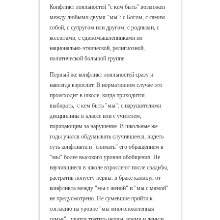
Конфликт лояльностей "с кем быть" возможен
между любыми двумя "мы": с Богом, с самим
собой, с супругом или другом, с родными, с
коллегами, с единомышленниками по
национально-этнической, религиозной,
политической большой группе.
Первый же конфликт лояльностей сразу и
навсегда взрослит. В нормативном случае это
происходит в школе, когда приходится
выбирать, с кем быть "мы": с нарушителями
дисциплины в классе или с учителем,
порицающим за нарушение. В школьные же
годы учатся обдумывать случившееся, видеть
суть конфликта и "снимать" его обращением к
"мы" более высокого уровня обобщения. Не
научившиеся в школе взрослеют после свадьбы,
растратив попусту нервы: в браке каникул от
конфликта между "мы с женой" и "мы с мамой"
не предусмотрено. Не сумевшие прийти к
согласию на уровне "мы многопоколенная
семья", учатся тратить нервы, время и деньги