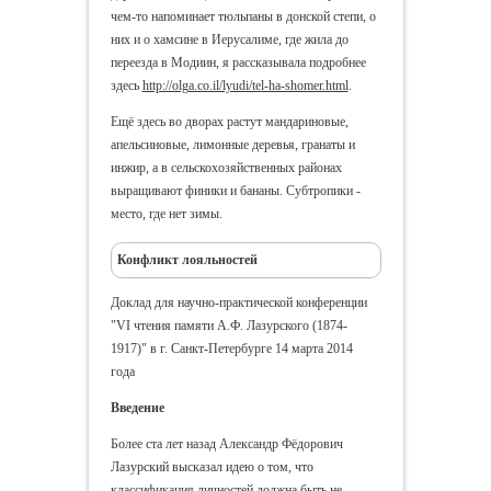
чем-то напоминает тюльпаны в донской степи, о
них и о хамсине в Иерусалиме, где жила до
переезда в Модиин, я рассказывала подробнее
здесь
http://olga.co.il/lyudi/tel-ha-shomer.html
.
Ещё здесь во дворах растут мандариновые,
апельсиновые, лимонные деревья, гранаты и
инжир, а в сельскохозяйственных районах
выращивают финики и бананы. Субтропики -
место, где нет зимы.
Конфликт лояльностей
Доклад для научно-практической конференции
"VI чтения памяти А.Ф. Лазурского (1874-
1917)" в г. Санкт-Петербурге 14 марта 2014
года
Введение
Более ста лет назад Александр Фёдорович
Лазурский высказал идею о том, что
классификация личностей должна быть не