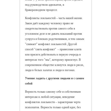
под руководством адвокатов, в
бракоразводном процессе.
Конфликты лояльностей – часть нашей жизни.
Закон даёт каждому человеку право не
свидетельствовать против самого себя в
уголовном деле и не давать показаний против
супруга и близких родственников, и тем самым
"снимает" конфликт лояльностей. Другой
способ "снять конфликт" – принесение клятв
или присяги действовать в первую очередь в
интересах того "мы", которому присягнул. В
современном обществе клянутся люди в рясах,
люди в белых халатах и люди в погонах.
Умение ладить с другими людьми и с самим
собой
Верность только самому себе и собственным
интересам в любой ситуации, неведение
конфликтов лояльности – характерная черта
психопатов. Верность только одной идее, без