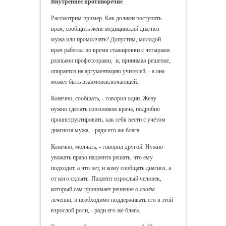
Внутреннее противоречие
Рассмотрим пример. Как должен поступить
врач, сообщить жене медицинский диагноз
мужа или промолчать? Допустим, молодой
врач работал во время стажировки с четырьмя
разными профессорами, и, принимая решение,
опирается на аргументацию учителей, - а она
может быть взаимоисключающей.
Конечно, сообщать, - говорил один. Жену
нужно сделать союзником врача, подробно
проинструктировать, как себя вести с учётом
диагноза мужа, - ради его же блага.
Конечно, молчать, - говорил другой. Нужно
уважать право пациента решать, что ему
подходит, а что нет, и кому сообщать диагноз, а
от кого скрыть. Пациент взрослый человек,
который сам принимает решение о своём
лечении, и необходимо поддерживать его в этой
взрослой роли, - ради его же блага.