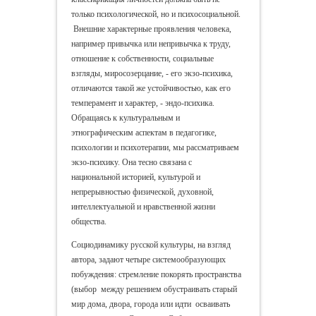
только психологической, но и психосоциальной.
Внешние характерные проявления человека,
например привычка или непривычка к труду,
отношение к собственности, социальные
взгляды, миросозерцание, - его экзо-психика,
отличаются такой же устойчивостью, как его
темперамент и характер, - эндо-психика.
Обращаясь к культуральным и
этнографическим аспектам в педагогике,
психологии и психотерапии, мы рассматриваем
экзо-психику. Она тесно связана с
национальной историей, культурой и
непрерывностью физической, духовной,
интеллектуальной и нравственной жизни
общества.
Социодинамику русской культуры, на взгляд
автора, задают четыре системообразующих
побуждения: стремление покорять пространства
(выбор между решением обустраивать старый
мир дома, двора, города или идти осваивать