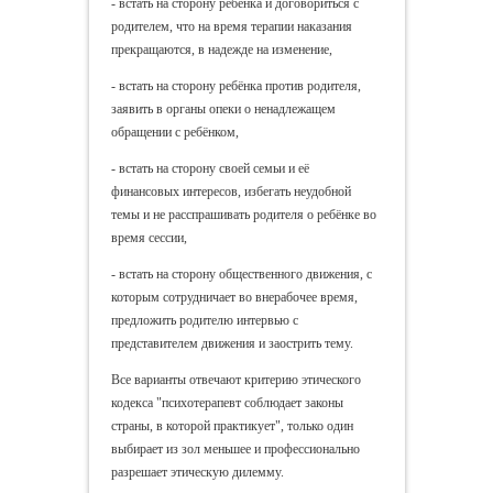
- встать на сторону ребёнка и договориться с
родителем, что на время терапии наказания
прекращаются, в надежде на изменение,
- встать на сторону ребёнка против родителя,
заявить в органы опеки о ненадлежащем
обращении с ребёнком,
- встать на сторону своей семьи и её
финансовых интересов, избегать неудобной
темы и не расспрашивать родителя о ребёнке во
время сессии,
- встать на сторону общественного движения, с
которым сотрудничает во внерабочее время,
предложить родителю интервью с
представителем движения и заострить тему.
Все варианты отвечают критерию этического
кодекса "психотерапевт соблюдает законы
страны, в которой практикует", только один
выбирает из зол меньшее и профессионально
разрешает этическую дилемму.