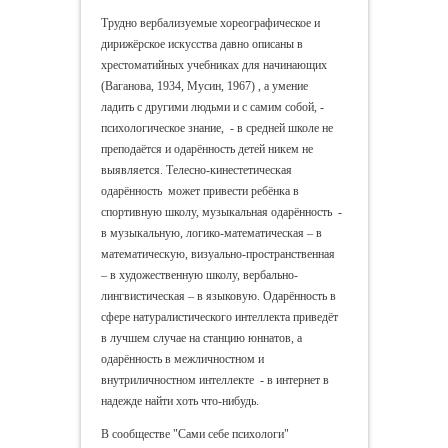
Трудно вербализуемые хореографическое и
дирижёрское искусства давно описаны в
хрестоматийных учебниках для начинающих
(Ваганова, 1934, Мусин, 1967) , а умение
ладить с другими людьми и с самим собой, -
психологическое знание, - в средней школе не
преподаётся и одарённость детей никем не
выявляется. Телесно-кинестетическая
одарённость может привести ребёнка в
спортивную школу, музыкальная одарённость -
в музыкальную, логико-математическая – в
математическую, визуально-пространственная
– в художественную школу, вербально-
лингвистическая – в языковую. Одарённость в
сфере натуралистического интеллекта приведёт
в лучшем случае на станцию юннатов, а
одарённость в межличностном и
внутриличностном интеллекте - в интернет в
надежде найти хоть что-нибудь.
В сообществе "Сами себе психологи"