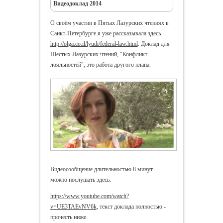
Видеодоклад 2014
О своём участии в Пятых Лазурских чтениях в
Санкт-Петербурге я уже рассказывала здесь
http://olga.co.il/lyudi/federal-law.html
. Доклад для
Шестых Лазурских чтений, "Конфликт
лояльностей", это работа другого плана.
Видеосообщение длительностью 8 минут
можно послушать здесь:
https://www.youtube.com/watch?
v=UE3TAEvNV6k
, текст доклада полностью -
прочесть ниже.