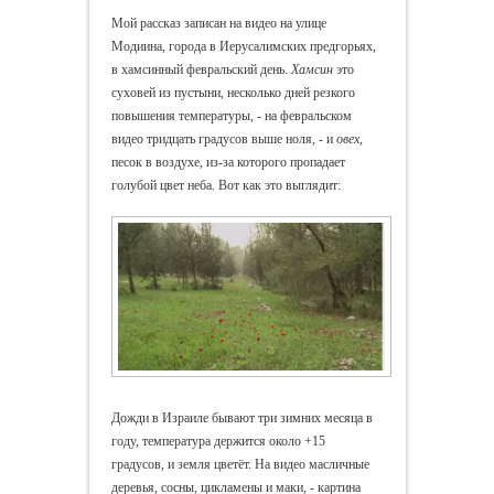
Мой рассказ записан на видео на улице
Модиина, города в Иерусалимских предгорьях,
в хамсинный февральский день.
Хамсин
это
суховей из пустыни, несколько дней резкого
повышения температуры, - на февральском
видео тридцать градусов выше ноля, - и
овех
,
песок в воздухе, из-за которого пропадает
голубой цвет неба. Вот как это выглядит:
Дожди в Израиле бывают три зимних месяца в
году, температура держится около +15
градусов, и земля цветёт. На видео масличные
деревья, сосны, цикламены и маки, - картина