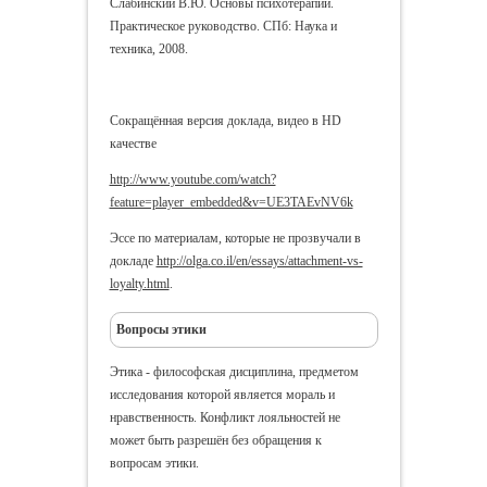
Слабинский В.Ю. Основы психотерапии.
Практическое руководство. СПб: Наука и
техника, 2008.
Сокращённая версия доклада, видео в HD
качестве
http://www.youtube.com/watch?
feature=player_embedded&v=UE3TAEvNV6k
Эссе по материалам, которые не прозвучали в
докладе
http://olga.co.il/en/essays/attachment-vs-
loyalty.html
.
Вопросы этики
Этика - философская дисциплина, предметом
исследования которой является мораль и
нравственность. Конфликт лояльностей не
может быть разрешён без обращения к
вопросам этики.