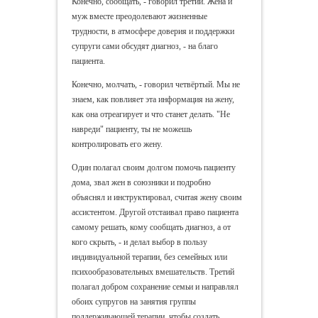
Конечно, сообщать, - говорил третий. Жена и
муж вместе преодолевают жизненные
трудности, в атмосфере доверия и поддержки
супруги сами обсудят диагноз, - на благо
пациента.
Конечно, молчать, - говорил четвёртый. Мы не
знаем, как повлияет эта информация на жену,
как она отреагирует и что станет делать. "Не
навреди" пациенту, ты не можешь
контролировать его жену.
Один полагал своим долгом помочь пациенту
дома, звал жен в союзники и подробно
объяснял и инструктировал, считая жену своим
ассистентом. Другой отстаивал право пациента
самому решать, кому сообщать диагноз, а от
кого скрыть, - и делал выбор в пользу
индивидуальной терапии, без семейных или
психообразовательных вмешательств. Третий
полагал добром сохранение семьи и направлял
обоих супругов на занятия группы
поддерживающей терапии, чтобы создать