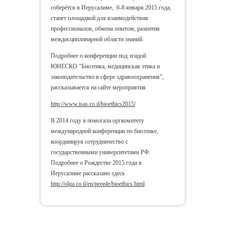
соберётся в Иерусалиме, 6-8 января 2015 года,
станет площадкой для взаимодействия
профессионалов, обмена опытом, развития
междисциплинарной области знаний.
Подробнее о конференции под эгидой
ЮНЕСКО "Биоэтика, медицинская этика и
законодательство в сфере здравоохранения",
рассказывается на сайте мероприятия
http://www.isas.co.il/bioethics2015/
В 2014 году я помогала оргкомитету
международной конференции по биоэтике,
координируя сотрудничество с
государственными университетами РФ.
Подробнее о Рождестве 2015 года в
Иерусалиме рассказано здесь
http://olga.co.il/en/people/bioethics.html
.