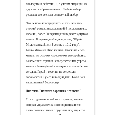
последствия действий, и, с учётом ситуации, из
двух зол выбрать меньшее. Любой выбор
решения это всегда и ценностный выбор.
Чтобы проиллюстрировать мысль, возьмём
русский роман, выдержавший 8 прижизненных
изданий, более 20 переизданий в девятнадцатом
веке и 38 переизданий в двадцатом, "Юрий
Милославский, или Русские в 1612 году".
Книга Михаила Николаевича Загоскина - это
мануал по острому стрессовому расстройству:
каждые пять страниц непосредственная угроза
жизни в безнадёжной ситуации, - сказали бы мы
сегодня. Герой и героиня не встретили
сорокалетия и умерли в один день. Таков наш
национальный бестселлер.
Дилемма "плохого хорошего человека"
С психодинамической точки зрения, энергия,
которая управляет жизнью индивида и его
взаимоотношениями с другими людьми, - это