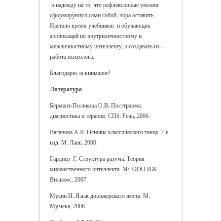
и надежду на то, что рефлексивные умения
сформируются сами собой, пора оставить.
Настало время учебников и обучающих
аппликаций по внутриличностному и
межличностному интеллекту, и создавать их –
работа психолога.
Благодарю за внимание!
Литература
Бермант-Полякова О.В. Посттравма:
диагностика и терапия. СПб: Речь, 2006.
Ваганова А.Я. Основы классического танца. 7-е
изд. М: Лань, 2000.
Гарднер Г. Структура разума. Теория
множественного интеллекта. М: ООО ИЖ
Вильямс, 2007.
Мусин И. Язык дирижёрского жеста. М:
Музыка, 2006.