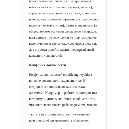
новые земли на Севере и в Сибири, покорять
небо, океанские и земные глубины, космос);
стремление к абсолюту (к святости, к высшей
правде, к исторической правоте, к воплощению
идеологической утопии); бытие в антиномии (в
общественном сознании сакральное и мирское,
письменное и устное, лукавое и прямодушное,
каноническое и еретическое сосуществуют, как
две стороны одной медали); неразрешённый
конфликт лояльностей.
Конфликт лояльностей
Конфликт лояльностей (conflicting loyalties) –
понятие, возникшее в журналистике. В
медицине его описывают как этические
дилеммы. Например, в работе психотерапевта,
которому родитель спонтанно сообщает о том,
что наказывает своего ребёнка ремнём, можно:
- встать на сторону родителя, уважать его
право на конфиденциальность обращения,