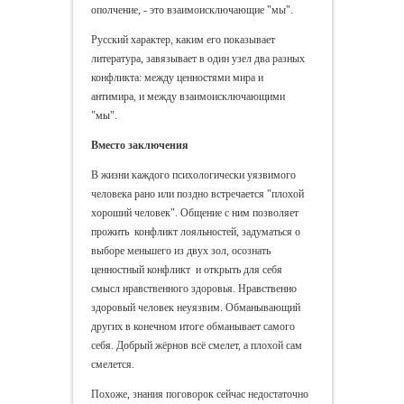
ополчение, - это взаимоисключающие "мы".
Русский характер, каким его показывает
литература, завязывает в один узел два разных
конфликта: между ценностями мира и
антимира, и между взаимоисключающими
"мы".
Вместо заключения
В жизни каждого психологически уязвимого
человека рано или поздно встречается "плохой
хороший человек". Общение с ним позволяет
прожить конфликт лояльностей, задуматься о
выборе меньшего из двух зол, осознать
ценностный конфликт и открыть для себя
смысл нравственного здоровья. Нравственно
здоровый человек неуязвим. Обманывающий
других в конечном итоге обманывает самого
себя. Добрый жёрнов всё смелет, а плохой сам
смелется.
Похоже, знания поговорок сейчас недостаточно