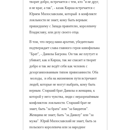
творит добро, встречается с тем, кто "и не друг,
и не враг, а так", - казак Кирша встречается с
Юрием Милославским, который в конфликте
лояльности не знает, кому быть верным:
пришедшему с Запада правителю, королевичу
Владиславу, или делу своего отца.
В том, что перед нами архетип, убедительно
подтверждает слава главного героя кинофильма
"Брат", - Данилы Багрова. Он так же плутует и
убивает, как и Кирша, так же спасает и творит
добро и так же ведёт себя как человек с
дезорганизованным типом привязанности. Оба
молоды, и оба на жизненном пути встречают
людей, которые не могут выбрать, кому быть
верным. Старший брат Данилы и женщина, к
которой у него чувства, люди с неразрешённым
конфликтом лояльности. Старший брат не
знает, быть "за брата" или "за бандитов".
Женщина не знает, быть "за Данилу" или "за
мужа". Юрий Милославский не знает, быть за
польского королевича или за народное