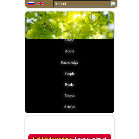
Home
About
Knowledge
People
Books
Essays
Articles
Quote of the day
Gold Subscription
"Interpretation of