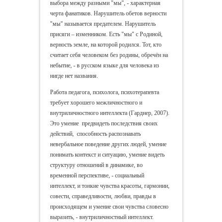
выбора между разными "мы", - характерная
черта фанатиков. Нарушитель обетов верности
"мы" называется предателем. Нарушитель
присяги – изменником. Есть "мы" с Родиной,
верность земле, на которой родился. Тот, кто
считает себя человеком без родины, обречён на
небытие, - в русском языке для человека из
нигде нет названия.
Работа педагога, психолога, психотерапевта
требует хорошего межличностного и
внутриличностного интеллекта (Гарднер, 2007).
Это умение предвидеть последствия своих
действий, способность распознавать
невербальное поведение других людей, умение
понимать контекст и ситуацию, умение видеть
структуру отношений в динамике, во
временной перспективе, - социальный
интеллект, и тонкие чувства красоты, гармонии,
совести, справедливости, любви, правды в
происходящем и умение свои чувства словесно
выразить, - внутриличностный интеллект.