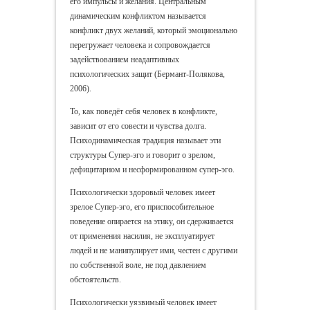
его импульсы и желания. Центральным
динамическим конфликтом называется
конфликт двух желаний, который эмоционально
перегружает человека и сопровождается
задействованием неадаптивных
психологических защит (Бермант-Полякова,
2006).
То, как поведёт себя человек в конфликте,
зависит от его совести и чувства долга.
Психодинамическая традиция называет эти
структуры Супер-эго и говорит о зрелом,
дефицитарном и несформированном супер-эго.
Психологически здоровый человек имеет
зрелое Супер-эго, его приспособительное
поведение опирается на этику, он сдерживается
от применения насилия, не эксплуатирует
людей и не манипулирует ими, честен с другими
по собственной воле, не под давлением
обстоятельств.
Психологически уязвимый человек имеет