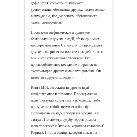
дефициты Супер-эго: он получает
удовольствие, обманывая других, честен только
вынужденно, под давлением обстоятельств,
лелеет самообманы.
Посягатель на физическое и душевное
благополучие других людей, абъюзер, имеет
несформированное Супер-эго. Он принуждает
других, совершает насильственные действия, в
том числе сексуального характера. Его
приспособительное поведение опирается на
эксплуатацию других и манипулирование. Он
нечестен с другими людьми.
Книга М.Н. Загоскина на уровне идей -
конфликт мира и антимира. Просоциальная
идея "поступай с другими, как хочешь, чтобы
поступали с тобой" вступает в борьбу с
антисоциальной идеей "умри ты сегодня, а я
завтра". По сюжету, судьбу героев романа
меняет встреча с "плохим хорошим человеком"
Киршей. Плут и убийца, который спасает и