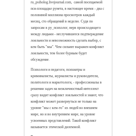
ru_psiholog.livejournal.com, самой посещаемой
пси-площадке рунета, в настоящее время - два с
половиной миллиона просмотров каждый
месяц, сто обращений в неделю. Судя по
запросам в ру_психолог, нерв происходящего
между людьми - неслучившееся подтверждение
лояльности и невозможность сделать выбор, с
кем быть "мы". Чем сильнее выражен конфликт
лояльности, тем более бурным будет
обсуждение.
Психологи и педагоги, психиатры и
криминалисты, журналисты и руководители,
политологи и маркетологи, - профессионалы в
решении задач на межличностный интеллект
сразу видят конфликт лояльностей и знают, что
конфликт может развернуться не только на
уровне "мы с кем-то" из людей во внешнем
мире, но и во внутреннем мире, на уровне
усвоенных представлений. Такой конфликт
называется этической дилеммой.