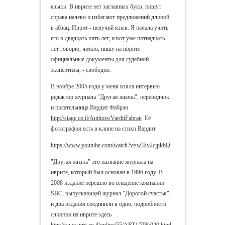
языки. В иврите нет заглавных букв, пишут
справа налево и избегают предложений длиной
в абзац.
Иврит - певучий язык. Я начала учить
его в двадцать пять лет, и вот уже пятнадцать
лет говорю, читаю, пишу на иврите
официальные документы для судебной
экспертизы, - свободно.
В ноябре 2005 года у меня взяла интервью
редактор журнала "Другая жизнь", переводчик
и писательница Вардит Фабран
http://stage.co.il/Authors/VarditFabran
Её
фотография есть в клипе на стихи Вардит
https://www.youtube.com/watch?v=wTsv2cjpkbQ
"Другая жизнь" это название журнала на
иврите, который был основан в 1996 году. В
2008 издание перешло во владение компании
SBC, выпускающей журнал "Дорогой счастья",
и два издания соединили в одно, подробности
слияния на иврите здесь
http://www.nrg.co.il/online/55/ART1/798/020.html
.