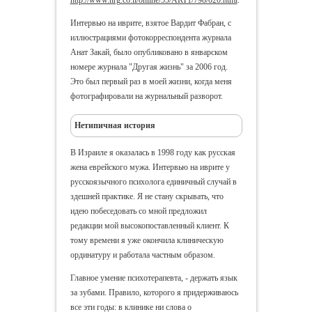
Интервью на иврите, взятое Вардит Фабран, с
иллюстрациями фотокорреспондента журнала
Анат Закай, было опубликовано в январском
номере журнала "Другая жизнь" за 2006 год.
Это был первый раз в моей жизни, когда меня
фотографировали на журнальный разворот.
Нетипичная история
В Израиле я оказалась в 1998 году как русская
жена еврейского мужа. Интервью на иврите у
русскоязычного психолога единичный случай в
здешней практике. Я не стану скрывать, что
идею побеседовать со мной предложил
редакции мой высокопоставленный клиент. К
тому времени я уже окончила клиническую
ординатуру и работала частным образом.
Главное умение психотерапевта, - держать язык
за зубами. Правило, которого я придерживаюсь
все эти годы: в клинике ни слова о