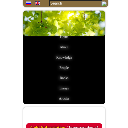
Home
About
Knowledge
People
Books
Essays
Articles
Quote of the day
Gold Subscription
"Interpretation of