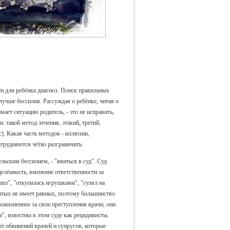
ти для ребёнка диагноз. Поиск правильных
лучше бессилия. Рассуждая о ребёнке, читая о
мает ситуацию родитель, - это не исправить,
: такой метод лечения, этакий, третий,
с). Какая часть методов - иллюзии,
атрудняются чётко разграничить.
льским бессилием, - "явиться в суд". Суд
елённость, вменение ответственности за
ил", "откупалась игрушками", "гулял на
оватых не имеет равных, поэтому большинство
ожизненное за свои преступления врачи, они
а", известны в этом суде как рецидивисты.
от обвинений врачей и супругов, которые