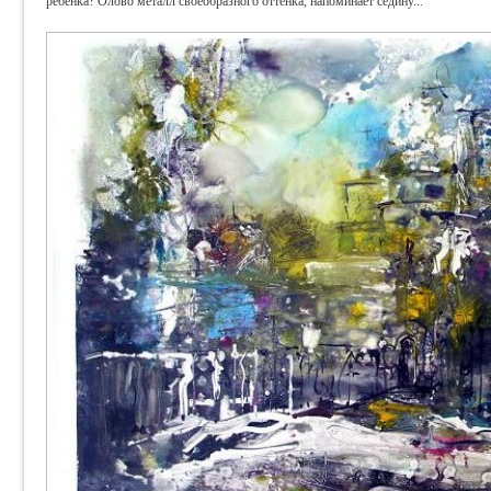
ребёнка? Олово металл своеобразного оттенка, напоминает седину...