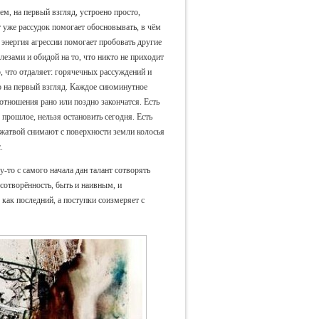
м, на первый взгляд, устроено просто,
 уже рассудок помогает обосновывать, в чём
 энергия агрессии помогает пробовать другие
лезами и обидой на то, что никто не приходит
о, что отдаляет: горячечных рассуждений и
о на первый взгляд. Каждое сиюминутное
отношения рано или поздно закончатся. Есть
 прошлое, нельзя остановить сегодня. Есть
а жатвой снимают с поверхности земли колосья
.
-то с самого начала дан талант сотворять
 сотворённость, быть и наивным, и
ак последний, а поступки соизмеряет с