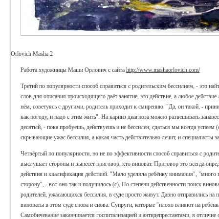
Orlovich Masha 2
Работа художницы Маши Орлович с сайта
http://www.mashaorlovich.com/
Третий по популярности способ справиться с родительским бессилием, - это най
слов для описания происходящего даёт занятие, это действие, а любое действие 
нём, советуясь с другими, родитель приходит к смирению. "Да, он такой, - прини
как погоду, и надо с этим жить". На карниз диагноза можно развешивать занавеси
десятый, - пока пробуешь, действуешь и не бессилен, сдаться мы всегда успеем (
скрывающие ужас бессилия, а какая часть действительно лечит, и специалисты з
Четвёртый по популярности, но не по эффективности способ справиться с родите
выслушает стороны и вынесет приговор, кто виноват. Приговор это всегда опред
действия и квалификация действий. "Мало уделяла ребёнку внимания", "много п
сторону", - вот оно так и получилось (с). По степени действенности поиск вин
родителей, ужасающихся бессилия, в суде просто живут. Давно отправились на п
виноваты в этом суде снова и снова. Супруги, которые "плохо влияют на ребёнк
Самобичевание заканчивается госпитализацией и антидепрессантами, в отличие 