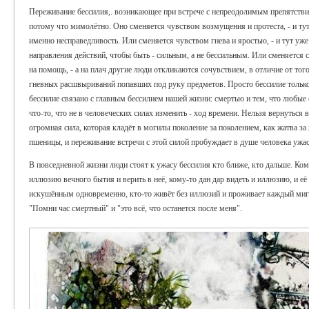
Переживание бессилия,. возникающее при встрече с непреодолимым препятствие
потому что мимолётно. Оно сменяется чувством возмущения и протеста, - и тут
именно несправедливость. Или сменяется чувством гнева и яростью, - и тут уже
направления действий, чтобы быть - сильным, а не бессильным. Или сменяется с
на помощь, - а на плач другие люди откликаются сочувствием, в отличие от тог
гневных расшвыриваний попавших под руку предметов. Просто бессилие тольк
бессилие связано с главным бессилием нашей жизни: смертью и тем, что любые 
что-то, что не в человеческих силах изменить - ход времени. Нельзя вернуться в
огромная сила, которая кладёт в могилы поколение за поколением, как жатва з
пшеницы, и переживание встречи с этой силой пробуждает в душе человека ужас
В повседневной жизни люди стоят к ужасу бессилия кто ближе, кто дальше. Кому
иллюзию вечного бытия и верить в неё, кому-то дан дар видеть и иллюзию, и её
искушённым одновременно, кто-то живёт без иллюзий и проживает каждый миг к
"Помни час смертный" и "это всё, что останется после меня".