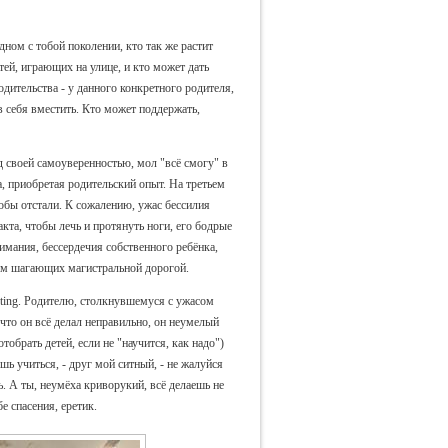
дном с тобой поколении, кто так же растит
етей, играющих на улице, и кто может дать
дительства - у данного конкретного родителя,
 себя вместить. Кто может поддержать,
д своей самоуверенностью, мол "всё смогу" в
, приобретая родительский опыт. На третьем
тобы отстали. К сожалению, ужас бессилия
акта, чтобы лечь и протянуть ноги, его бодрые
имания, бессердечия собственного ребёнка,
ем шагающих магистральной дорогой.
nting. Родителю, столкнувшемуся с ужасом
что он всё делал неправильно, он неумелый
обрать детей, если не "научится, как надо")
ешь учиться, - друг мой ситный, - не жалуйся
ь. А ты, неумёха криворукий, всё делаешь не
е спасения, еретик.