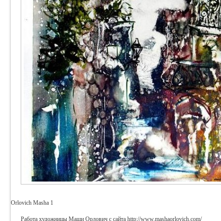
Orlovich Masha 1
Работа художницы Маши Орлович с сайта
http://www.mashaorlovich.com/