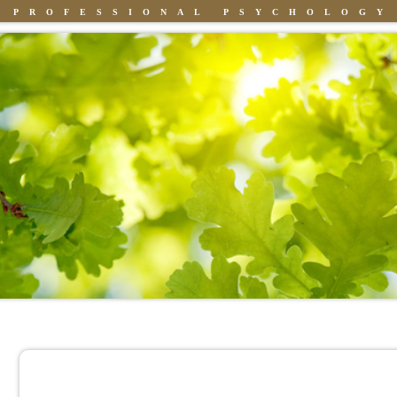
PROFESSIONAL PSYCHOLOGY
Knowledge
People
Books
What Does 'Being a Family' Mean to Your Child?