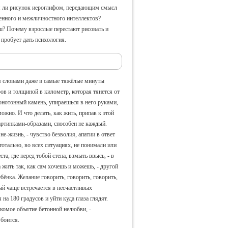
ся ли рисунок иероглифом, передающим смысл
енного и межличностного интеллектов?
аш? Почему взрослые перестают рисовать и
 пробует дать психология.
я словами даже в самые тяжёлые минуты
ов и толщиной в километр, которая тянется от
онотонный камень, упираешься в него руками,
ожно. И что делать, как жить, припав к этой
картинками-образами, способен не каждый.
не-жизнь, - чувство безволия, апатии в ответ
тотально, во всех ситуациях, не понимали или
та, где перед тобой стена, взмыть ввысь, - в
 жить так, как сам хочешь и можешь, - другой
бёнка. Желание говорить, говорить, говорить,
орый чаще встречается в несчастливых
на 180 градусов и уйти куда глаза глядят.
акомое объятие бетонной нелюбви, -
 боится.