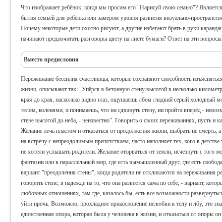
Что изображает ребёнок, когда мы просим его "Нарисуй свою семью"? Являет
бытия семьёй для ребёнка или замером уровня развития визуально-пространств
Почему некоторые дети охотно рисуют, а другие избегают брать в руки каранд
начинают предпочитать разговоры цвету на листе бумаги? Ответ на эти вопросы
Вместо предисловия
Переживание бессилия счастливцы, которые сохраняют способность изъяснятьс
жизни, описывают так: "Упёрся в бетонную стену высотой в несколько километр
края до края, насколько видно глаз, ощущаешь лбом гладкий серый холодный м
телом, коленями, и понимаешь, что ни сдвинуть стену, ни пройти вперёд - невозм
стене высотой до неба, - неизвестно". Говорить о своих переживаниях, пусть и 
Желание лечь пластом и отказаться от продолжения жизни, выбрать не смерть, а 
на встречу с непреодолимым препятствием, часто наполняет тех, кого в детстве 
не хотели услышать родители. Желание оторваться от земли, исчезнуть с того мес
фантазии или в параллельный мир, где есть вымышленный друг, где есть свобода
вариант "преодоления стены", когда родители не откликаются на переживания ре
говорить стене, в надежде на то, что она развеется сама по себе, - вариант, кот
любовных отношениях, там где, казалось бы, есть все возможности развернуться 
уйти прочь. Возможно, прохладное прикосновение нелюбви к телу и лбу, это зн
единственная опора, которая была у человека в жизни, и отказаться от опоры он