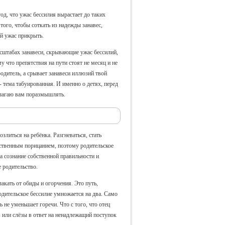
д, что ужас бессилия вырастает до таких
ого, чтобы соткать из надежды занавес,
й ужас прикрыть.
сштабах занавеси, скрывающие ужас бессилий,
у что препятствия на пути стоят не месяц и не
родитель, а срывает занавеси иллюзий твой
- тема табуированная. И именно о детях, перед
длагаю вам поразмышлять
.
злиться на ребёнка. Разгневаться, стать
ественным порицанием, поэтому родительское
 а сознание собственной правильности и
 родительство.
акать от обиды и огорчения. Это путь,
ительское бессилие умножается на два. Само
ь не уменьшает горечи. Что с того, что отец
в или слёзы в ответ на ненадлежащий поступок