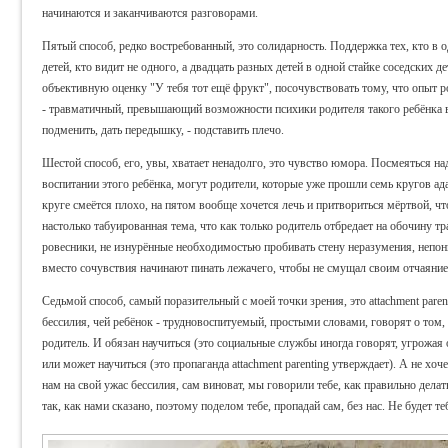
начинаются и заканчиваются разговорами.
Пятый способ, редко востребованный, это солидарность. Поддержка тех, кто в о
детей, кто видит не одного, а двадцать разных детей в одной стайке соседских д
объективную оценку "У тебя тот ещё фрукт", посочувствовать тому, что опыт ро
- травматичный, превышающий возможности психики родителя такого ребёнка в
подменить, дать передышку, - подставить плечо.
Шестой способ, его, увы, хватает ненадолго, это чувство юмора. Посмеяться на
воспитании этого ребёнка, могут родители, которые уже прошли семь кругов ада
круге смеётся плохо, на пятом вообще хочется лечь и притвориться мёртвой, ч
настолько табуированная тема, что как только родитель отбредает на обочину тр
ровесники, не изнурённые необходимостью пробивать стену неразумения, непон
вместо сочувствия начинают пинать лежачего, чтобы не смущал своим отчаяни
Седьмой способ, самый поразительный с моей точки зрения, это attachment pare
бессилия, чей ребёнок - трудновоспитуемый, простыми словами, говорят о том, 
родитель. И обязан научиться (это социальные службы иногда говорят, угрожая от
или может научиться (это пропаганда attachment parenting утверждает). А не хоч
нам на свой ужас бессилия, сам виноват, мы говорили тебе, как правильно делат
так, как нами сказано, поэтому поделом тебе, пропадай сам, без нас. Не будет теб