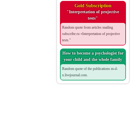
Gold Subscription
"Interpretation of projective
tests"
Random quote from articles mailing
subscribe.ru «Interpretation of projective
tests."
How to become a psychologist for
your child and the whole family
Random quote of the publications m-d-
n.livejournal.com.