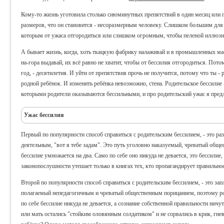
Кому-то жизнь уготовила столько сиюминутных препятствий в один месяц или го
размеров, что он становится - несоразмерным человеку. Слишком большим для т
которым от ужаса отгородиться или слишком огромным, чтобы пеленой иллюзи
А бывает жизнь, когда, хоть ткацкую фабрику налаживай и в промышленных ма
на-гора выдавай, их всё равно не хватит, чтобы от бессилия отгородиться. Потом
год, - десятилетия. И уйти от препятствия прочь не получится, потому что ты - 
родной ребёнок. И изменить ребёнка невозможно, стена. Родительское бессилие 
которыми родители оказываются бессильными, и про родительский ужас я пре
Ужас бессилия
Первый по популярности способ справиться с родительским бессилием, - это разо
деятельным, "вот я тебе задам". Это путь уголовно наказуемый, чреватый общ
бессилие умножается на два. Само по себе оно никуда не девается, это бессилие,
законопослушности утешает только в книгах тех, кто пропагандирует правильное
Второй по популярности способ справиться с родительским бессилием, - это запл
полагаемый непедагогичным и чреватый общественным порицанием, поэтому род
по себе бессилие никуда не девается, а сознание собственной правильности ничут
или мать остались "стойким оловянным солдатиком" и не сорвались в крик, гне