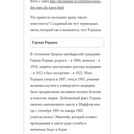
Фото с сайта
http://designmag.fr/celebrites/sosies-
des-stars-du-passe.html
Что принесло молодому врачу такую
известность? Созданный им тест чернильных
пятен, который так и называется, тест Роршаха.
Герман Роршах
В столичном Цюрихе швейцарский гражданин
Герман Роршах родился - в 1884, женился – в
1910, защитил диссертацию доктора медицины
– в 1912 и был похоронен – в 1922. Мать
Роршаха умерла в 1897, отец в 1903, решение
мальчика изучать в университете медицину
было продиктовано желанием изучить болезни
и помогать людям. Любопытный факт, Роршах
окончил кантональную школу в Шаффхаузене,
где с сентября 1901 по январь 1902
учительствовал Эйнштейн, который оставил
преподавание в школе ради службы в
патентном бюро в Берне.