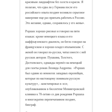
красивым ландшафтом без холста и красок. Я
полагаю, что едва ли у Германа после его
российского опыта позднее возникло серьезное
намерение еще раз приехать работать в Россию.
Это желание, однако, сохранялось у его жены».
Роршах хорошо рисовал и говорил на пяти
языках: кроме немецкого языка и его
шаффхаузенского диалекта, он бегло говорил на
французском и хорошо владел итальянским. С
женой он говорил по-русски, читал вместе с ней
русских авторов: Пушкина, Толстого,
Достоевского, однажды перевёл на немецкий
для газеты роман Леонида Андреева. «Роршах
был одним из немногих западных европейцев,
которые по-настоящему понимали русскую
культуру», - констатировал в эссе,
опубликованном в бюллетене Менингеровской
клиники к 70-летию со дня рождения Роршаха
и многократно перепечатанном позднее,
биограф.