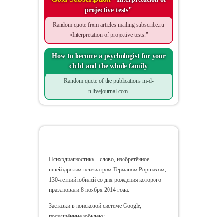
projective tests"
Random quote from articles mailing subscribe.ru
«Interpretation of projective tests."
How to become a psychologist for your
child and the whole family
Random quote of the publications m-d-
n.livejournal.com.
Anne Andronikoff
Психодиагностика – слово, изобретённое
швейцарским психиатром Германом Роршахом,
130-летний юбилей со дня рождения которого
праздновали 8 ноября 2014 года.
Заставки в поисковой системе Google,
посвящённые юбилею: