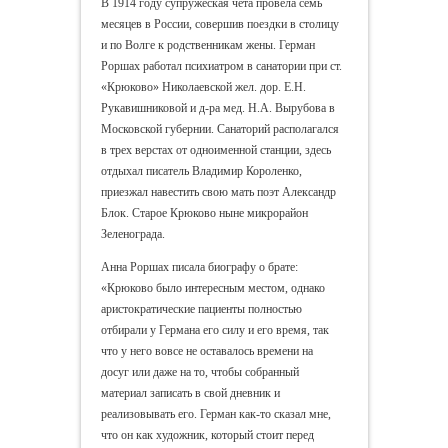
В 1914 году супружеская чета провела семь
месяцев в России, совершив поездки в столицу
и по Волге к родственникам жены. Герман
Роршах работал психиатром в санатории при ст.
«Крюково» Николаевской жел. дор. Е.Н.
Рукавишниковой и д-ра мед. Н.А. Вырубова в
Московской губернии. Санаторий располагался
в трех верстах от одноименной станции, здесь
отдыхал писатель Владимир Короленко,
приезжал навестить свою мать поэт Александр
Блок. Старое Крюково ныне микрорайон
Зеленограда.
Анна Роршах писала биографу о брате:
«Крюково было интересным местом, однако
аристократические пациенты полностью
отбирали у Германа его силу и его время, так
что у него вовсе не оставалось времени на
досуг или даже на то, чтобы собранный
материал записать в свой дневник и
реализовывать его. Герман как-то сказал мне,
что он как художник, который стоит перед