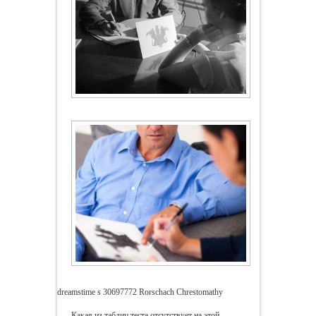
dreamstime s 30697772 Rorschach Chrestomathy
Какая из таблиц теста отсутствует на этой