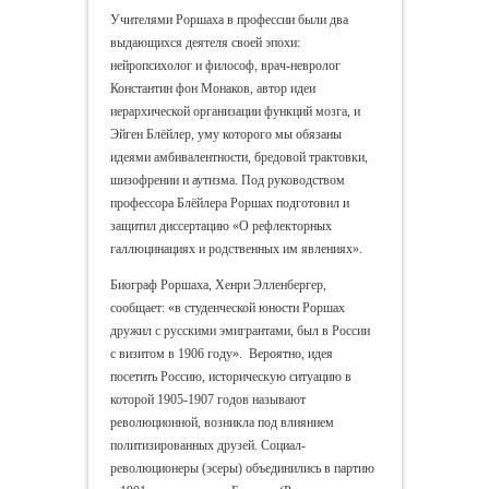
Учителями Роршаха в профессии были два
выдающихся деятеля своей эпохи:
нейропсихолог и философ, врач-невролог
Константин фон Монаков, автор идеи
иерархической организации функций мозга, и
Эйген Блёйлер, уму которого мы обязаны
идеями амбивалентности, бредовой трактовки,
шизофрении и аутизма. Под руководством
профессора Блёйлера Роршах подготовил и
защитил диссертацию «О рефлекторных
галлюцинациях и родственных им явлениях».
Биограф Роршаха, Хенри Элленбергер,
сообщает: «в студенческой юности Роршах
дружил с русскими эмигрантами, был в России
с визитом в 1906 году». Вероятно, идея
посетить Россию, историческую ситуацию в
которой 1905-1907 годов называют
революционной, возникла под влиянием
политизированных друзей. Социал-
революционеры (эсеры) объединились в партию