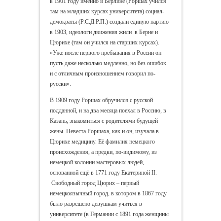
в 1901 году именно в Берлине (Роршах учился
там на младших курсах университета) социал-
демократы (Р.С.Д.Р.П.) создали единую партию
в 1903, идеологи движения жили в Берне и
Цюрихе (там он учился на старших курсах).
«Уже после первого пребывания в России он
пусть даже несколько медленно, но без ошибок
и с отличным произношением говорил по-
русски».
В 1909 году Роршах обручился с русской
подданной, и на два месяца поехал в Россию, в
Казань, знакомиться с родителями будущей
жены. Невеста Роршаха, как и он, изучала в
Цюрихе медицину. Её фамилия немецкого
происхождения, а предки, по-видимому, из
немецкой колонии мастеровых людей,
основанной ещё в 1771 году Екатериной II.
Свободный город Цюрих – первый
немецкоязычный город, в котором в 1867 году
было разрешено девушкам учиться в
университете (в Германии с 1891 года женщины