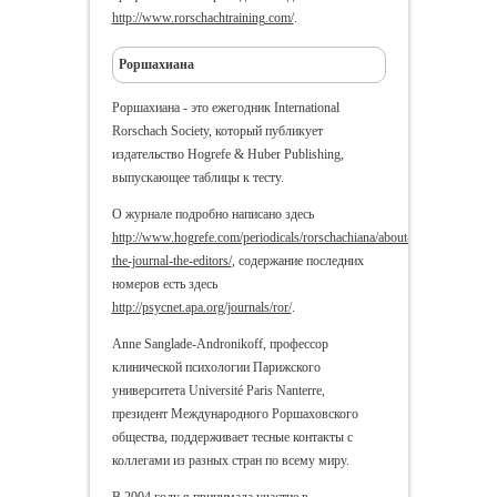
http://www.rorschachtraining.com/
.
Роршахиана
Роршахиана - это ежегодник International
Rorschach Society, который публикует
издательство Hogrefe & Huber Publishing,
выпускающее таблицы к тесту.
О журнале подробно написано здесь
http://www.hogrefe.com/periodicals/rorschachiana/about-
the-journal-the-editors/
, содержание последних
номеров есть здесь
http://psycnet.apa.org/journals/ror/
.
Anne Sanglade-Andronikoff, профессор
клинической психологии Парижского
университета Université Paris Nanterre,
президент Международного Роршаховского
общества, поддерживает тесные контакты с
коллегами из разных стран по всему миру.
В 2004 году я принимала участие в