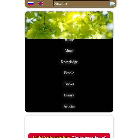
Home
About
Knowledge
People
Books
Essays
Articles
Quote of the day
Gold Subscription
"Interpretation of