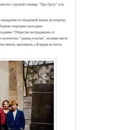
овести с группой семинар. "Про Грету" есть
о выпадение из обыденной жизни, ко второму
 Отдавая очередные выходные
созданию "Общества пострадавших от
 количество "единиц участия", желание иметь
ты некому признавать, а Клаудиа не могла