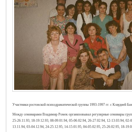
Участники ростовской психодраматической группы 1993-1997 гг. с Клаудией Ба
Между семинарами Владимир Ромек организовывал регулярные семинары групп
25-26.11.93, 18-19.12.93, 08-09.01.94, 05-06.02.94, 26-27.02.94, 12-13.03.94, 02-
13.11.94, 03-04.12.94, 24-25.12.95, 14-15.01.95, 04-05.02.95, 25-26.02.95, 18-19.0