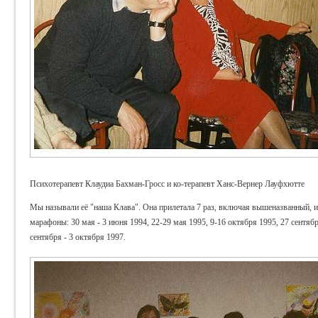
Психотерапевт Клаудиа Бахман-Гросс и ко-терапевт Ханс-Вернер Лауфхютте
Мы называли её "наша Клава".
Она прилетала 7 раз, включая вышеназванный, и
марафоны: 30 мая - 3 июня 1994, 22-29 мая 1995, 9-16 октября 1995, 27 сентября
сентября - 3 октября 1997.