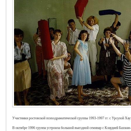
Участники ростовской психодраматической группы 1993-1997 гг. с Урсулой Хау
В октябре 1996 группа устроила большой выездной семинар с Клаудией Бахма