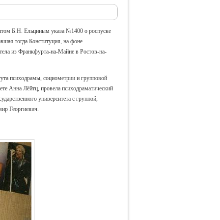
ентом Б.Н. Ельциным указа №1400 о роспуске
вшая тогда Конституция, на фоне
тела из Франкфурта-на-Майне в Ростов-на-
тута психодрамы, социометрии и групповой
рете Анна Лёйтц, провела психодраматический
сударственного университета с группой,
мир Георгиевич.