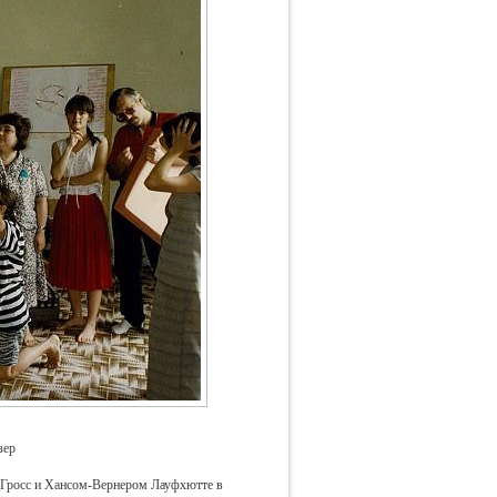
зер
н-Гросс и Хансом-Вернером Лауфхютте в