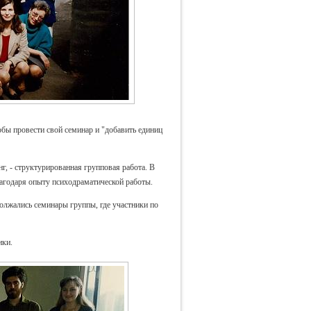
обы провести свой семинар и "добавить единиц
нг, - структурированная групповая работа. В
лагодаря опыту психодраматической работы.
родолжались семинары группы, где участники по
ики.