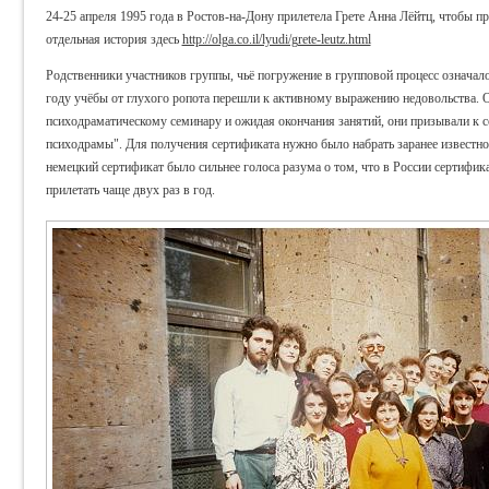
24-25 апреля 1995 года в Ростов-на-Дону прилетела Грете Анна Лёйтц, чтобы пр
отдельная история здесь
http://olga.co.il/lyudi/grete-leutz.html
Родственники участников группы, чьё погружение в групповой процесс означал
году учёбы от глухого ропота перешли к активному выражению недовольства.
психодраматическому семинару и ожидая окончания занятий, они призывали к 
психодрамы". Для получения сертификата нужно было набрать заранее известное
немецкий сертификат было сильнее голоса разума о том, что в России сертифика
прилетать чаще двух раз в год.