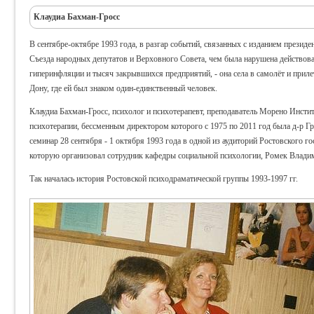
Клаудиа Бахман-Гросс
В сентябре-октябре 1993 года, в разгар событий, связанных с изданием презид
Съезда народных депутатов и Верховного Совета, чем была нарушена действова
гиперинфляции и тысяч закрывшихся предприятий, - она села в самолёт и приле
Дону, где ей был знаком один-единственный человек.
Клаудиа Бахман-Гросс, психолог и психотерапевт, преподаватель Морено Инсти
психотерапии, бессменным директором которого с 1975 по 2011 год была д-р Г
семинар 28 сентября - 1 октября 1993 года в одной из аудиторий Ростовского го
которую организовал сотрудник кафедры социальной психологии, Ромек Влади
Так началась история Ростовской психодраматической группы 1993-1997 гг.