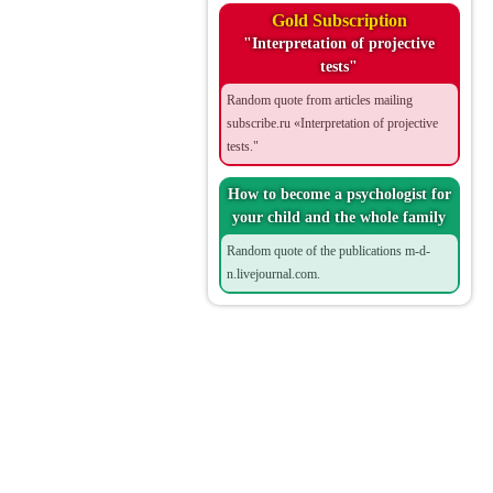
Gold Subscription
"Interpretation of projective
tests"
Random quote from articles mailing
subscribe.ru «Interpretation of projective
tests."
How to become a psychologist for
your child and the whole family
Random quote of the publications m-d-
n.livejournal.com.