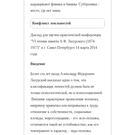
выращивают финики и бананы. Субтропики -
место, где нет зимы.
Конфликт лояльностей
Доклад для научно-практической конференции
"VI чтения памяти А.Ф. Лазурского (1874-
1917)" в г. Санкт-Петербурге 14 марта 2014
года
Введение
Более ста лет назад Александр Фёдорович
Лазурский высказал идею о том, что
классификация личностей должна быть не
только психологической, но и психосоциальной.
Внешние характерные проявления человека,
например привычка или непривычка к труду,
отношение к собственности, социальные
взгляды, миросозерцание, - его экзо-психика,
отличаются такой же устойчивостью, как его
темперамент и характер, - эндо-психика.