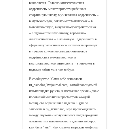
выявляется. Телесно-кинестетическая
одарённость может привести ребёнка в
спортивную школу, музыкальная одарённость -
в музыкальную, логико-математическая – в
математическую, визуально-пространственная
– в художественную школу, вербально-
лингвистическая – в языковую. Одарённость в
сфере натуралистического интеллекта приведёт
в лучшем случае на станцию юннатов, а
одарённость в межличностном и
внутриличностном интеллекте - в интернет в
надежде найти хоть что-нибудь.
В сообществе "Сами себе психологи"
ru_psiholog.livejournal.com, самой посещаемой
пси-площадке рунета, в настоящее время - два с
половиной миллиона просмотров каждый
месяц, сто обращений в неделю. Судя по
запросам в ру_психолог, нерв происходящего
между людьми - неслучившееся подтверждение
лояльности и невозможность сделать выбор, с
кем быть "мы". Чем сильнее выражен конфликт