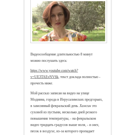
Видеосообщение длительностью 8 минут
можно послушать здесь:
https://www.youtube.com/watch?
v=UE3TAEvNV6k
, текст доклада полностью -
прочесть ниже.
Мой рассказ записан на видео на улице
Модиина, города в Иерусалимских предгорьях,
в хамсинный февральский день.
Хамсин
это
суховей из пустыни, несколько дней резкого
повышения температуры, - на февральском
видео тридцать градусов выше ноля, - и
овех
,
песок в воздухе, из-за которого пропадает