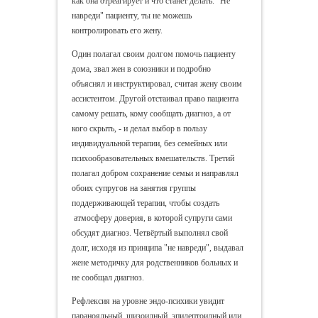
как она отреагирует и что станет делать. "Не
навреди" пациенту, ты не можешь
контролировать его жену.
Один полагал своим долгом помочь пациенту
дома, звал жен в союзники и подробно
объяснял и инструктировал, считая жену своим
ассистентом. Другой отстаивал право пациента
самому решать, кому сообщать диагноз, а от
кого скрыть, - и делал выбор в пользу
индивидуальной терапии, без семейных или
психообразовательных вмешательств. Третий
полагал добром сохранение семьи и направлял
обоих супругов на занятия группы
поддерживающей терапии, чтобы создать
атмосферу доверия, в которой супруги сами
обсудят диагноз. Четвёртый выполнял свой
долг, исходя из принципа "не навреди", выдавал
жене методичку для родственников больных и
не сообщал диагноз.
Рефлексия на уровне эндо-психики увидит
паранояльный, шизоидный, эпилептоидный или