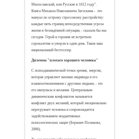
Милославский, или Русские в 1612 году".
Книга Михаила Николаевича Загоскина - это
мануал по острому стрессовому расстройству:
каждые пять страниц непосредственная угроза
жизни в безнадёжной ситуации, - сказали бы мы
сегодня. Герой и героиня не встретили
сорокалетия и умерли в один день. Таков наш
национальный бестселлер.
Дилемма "плохого хорошего человека"
С психодинамической точки зрения, энергия,
которая управляет жизнью индивида и его
взаимоотношениями с другими людьми, - это
его импульсы и желания. Центральным
динамическим конфликтом называется
конфликт двух желаний, который эмоционально
перегружает человека и сопровождается
задействованием неадаптивных
психологических защит (Бермант-Полякова,
2006).