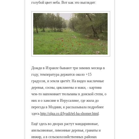
голубой цвет неба. Вот как это выглядит:
Дожди в Израиле бывают три зимних месяца в
году, температура держится около +15
градусов, и земля цветёт. На видео масличные
деревья, сосны, цикламены и маки, - картина
чем-то напоминает тюльпаны в донской степи, о
них и о хамсине в Иерусалиме, где жила до
переезда в Модиин, я рассказывала подробнее
здесь
http://olga.co.il/lyudi/tel-ha-shomer.html
.
Ещё здесь во дворах растут мандариновые,
апельсиновые, лимонные деревья, гранаты и
инжир, а в сельскохозяйственных районах