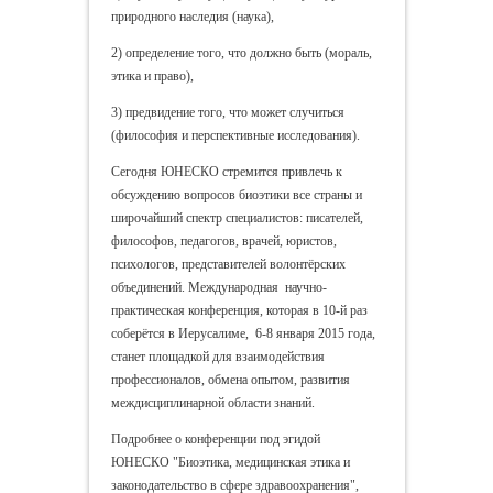
природного наследия (наука),
2) определение того, что должно быть (мораль,
этика и право),
3) предвидение того, что может случиться
(философия и перспективные исследования).
Сегодня ЮНЕСКО стремится привлечь к
обсуждению вопросов биоэтики все страны и
широчайший спектр специалистов: писателей,
философов, педагогов, врачей, юристов,
психологов, представителей волонтёрских
объединений. Международная научно-
практическая конференция, которая в 10-й раз
соберётся в Иерусалиме, 6-8 января 2015 года,
станет площадкой для взаимодействия
профессионалов, обмена опытом, развития
междисциплинарной области знаний.
Подробнее о конференции под эгидой
ЮНЕСКО "Биоэтика, медицинская этика и
законодательство в сфере здравоохранения",