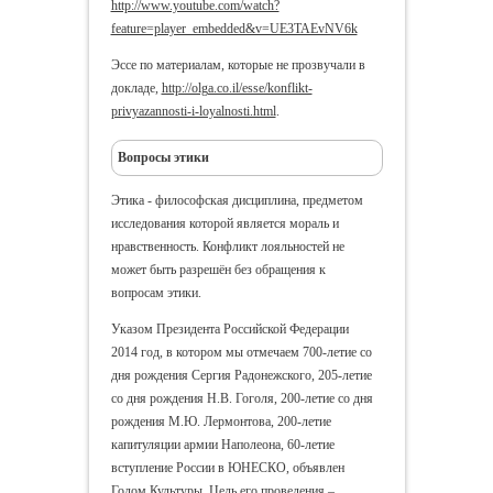
http://www.youtube.com/watch?
feature=player_embedded&v=UE3TAEvNV6k
Эссе по материалам, которые не прозвучали в
докладе,
http://olga.co.il/esse/konflikt-
privyazannosti-i-loyalnosti.html
.
Вопросы этики
Этика - философская дисциплина, предметом
исследования которой является мораль и
нравственность. Конфликт лояльностей не
может быть разрешён без обращения к
вопросам этики.
Указом Президента Российской Федерации
2014 год, в котором мы отмечаем 700-летие со
дня рождения Сергия Радонежского, 205-летие
со дня рождения Н.В. Гоголя, 200-летие со дня
рождения М.Ю. Лермонтова, 200-летие
капитуляции армии Наполеона, 60-летие
вступление России в ЮНЕСКО, объявлен
Годом Культуры. Цель его проведения –