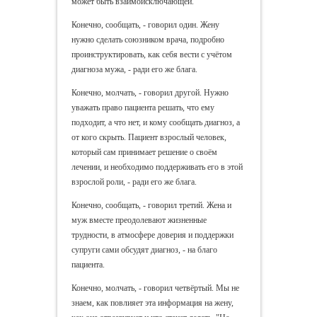
может быть взаимоисключающей.
Конечно, сообщать, - говорил один. Жену
нужно сделать союзником врача, подробно
проинструктировать, как себя вести с учётом
диагноза мужа, - ради его же блага.
Конечно, молчать, - говорил другой. Нужно
уважать право пациента решать, что ему
подходит, а что нет, и кому сообщать диагноз, а
от кого скрыть. Пациент взрослый человек,
который сам принимает решение о своём
лечении, и необходимо поддерживать его в этой
взрослой роли, - ради его же блага.
Конечно, сообщать, - говорил третий. Жена и
муж вместе преодолевают жизненные
трудности, в атмосфере доверия и поддержки
супруги сами обсудят диагноз, - на благо
пациента.
Конечно, молчать, - говорил четвёртый. Мы не
знаем, как повлияет эта информация на жену,