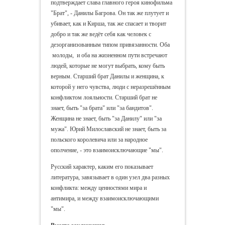
подтверждает слава главного героя кинофильма
"Брат", - Данилы Багрова. Он так же плутует и
убивает, как и Кирша, так же спасает и творит
добро и так же ведёт себя как человек с
дезорганизованным типом привязанности. Оба
молоды, и оба на жизненном пути встречают
людей, которые не могут выбрать, кому быть
верным. Старший брат Данилы и женщина, к
которой у него чувства, люди с неразрешённым
конфликтом лояльности. Старший брат не
знает, быть "за брата" или "за бандитов".
Женщина не знает, быть "за Данилу" или "за
мужа". Юрий Милославский не знает, быть за
польского королевича или за народное
ополчение, - это взаимоисключающие "мы".
Русский характер, каким его показывает
литература, завязывает в один узел два разных
конфликта: между ценностями мира и
антимира, и между взаимоисключающими
"мы".