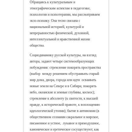
Обращаясь к культуральным и
этнографическим аспектам в педагогике,
психологии и психотерапии, мы рассматриваем
экзо-психику. Она тесно связана с
национальной историей, культурой и
непрерывностью физической, духовной,
интеллектуальной и нравственной жизни
общества.
Социодинамику русской культуры, на взгляд
автора, задают четыре системообразующих
побуждения: стремление покорять пространства
(выбор между решением обустраивать старый
мир дома, двора, города или идти осваивать
новые земли на Севере и в Сибири, покорять
небо, океанские и земные глубины, космос);
стремление к абсолюту (к святости, к высшей
правде, к исторической правоте, к воплощению
идеологической утопии); бытие в антиномии (в
общественном сознании сакральное и мирское,
письменное и устное, лукавое и прямодушное,
каноническое и еретическое сосуществуют, как