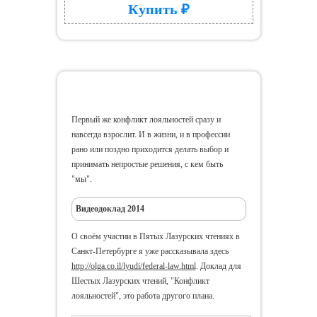
Купить ₽
Конфликт лояльностей
Первый же конфликт лояльностей сразу и
навсегда взрослит. И в жизни, и в профессии
рано или поздно приходится делать выбор и
принимать непростые решения, с кем быть
"мы".
Видеодоклад 2014
О своём участии в Пятых Лазурских чтениях в
Санкт-Петербурге я уже рассказывала здесь
http://olga.co.il/lyudi/federal-law.html
. Доклад для
Шестых Лазурских чтений, "Конфликт
лояльностей", это работа другого плана.