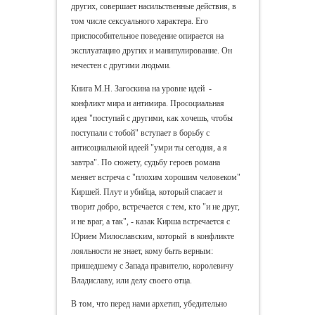
других, совершает насильственные действия, в
том числе сексуального характера. Его
приспособительное поведение опирается на
эксплуатацию других и манипулирование. Он
нечестен с другими людьми.
Книга М.Н. Загоскина на уровне идей -
конфликт мира и антимира. Просоциальная
идея "поступай с другими, как хочешь, чтобы
поступали с тобой" вступает в борьбу с
антисоциальной идеей "умри ты сегодня, а я
завтра". По сюжету, судьбу героев романа
меняет встреча с "плохим хорошим человеком"
Киршей. Плут и убийца, который спасает и
творит добро, встречается с тем, кто "и не друг,
и не враг, а так", - казак Кирша встречается с
Юрием Милославским, который в конфликте
лояльности не знает, кому быть верным:
пришедшему с Запада правителю, королевичу
Владиславу, или делу своего отца.
В том, что перед нами архетип, убедительно