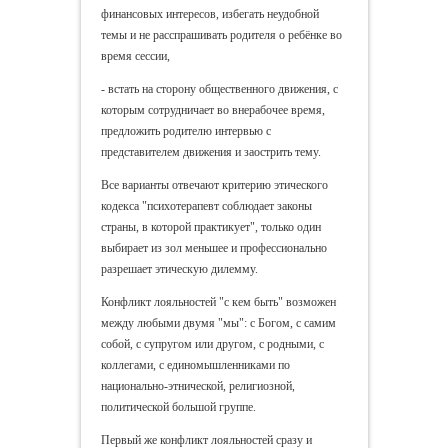
финансовых интересов, избегать неудобной
темы и не расспрашивать родителя о ребёнке во
время сессии,
- встать на сторону общественного движения, с
которым сотрудничает во внерабочее время,
предложить родителю интервью с
представителем движения и заострить тему.
Все варианты отвечают критерию этического
кодекса "психотерапевт соблюдает законы
страны, в которой практикует", только один
выбирает из зол меньшее и профессионально
разрешает этическую дилемму.
Конфликт лояльностей "с кем быть" возможен
между любыми двумя "мы": с Богом, с самим
собой, с супругом или другом, с родными, с
коллегами, с единомышленниками по
национально-этнической, религиозной,
политической большой группе.
Первый же конфликт лояльностей сразу и