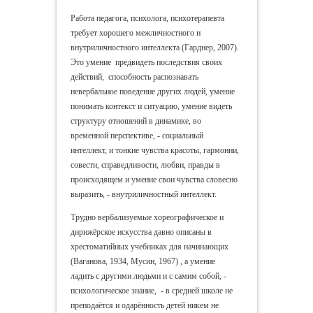
Работа педагога, психолога, психотерапевта
требует хорошего межличностного и
внутриличностного интеллекта (Гарднер, 2007).
Это умение предвидеть последствия своих
действий, способность распознавать
невербальное поведение других людей, умение
понимать контекст и ситуацию, умение видеть
структуру отношений в динамике, во
временной перспективе, - социальный
интеллект, и тонкие чувства красоты, гармонии,
совести, справедливости, любви, правды в
происходящем и умение свои чувства словесно
выразить, - внутриличностный интеллект.
Трудно вербализуемые хореографическое и
дирижёрское искусства давно описаны в
хрестоматийных учебниках для начинающих
(Ваганова, 1934, Мусин, 1967) , а умение
ладить с другими людьми и с самим собой, -
психологическое знание, - в средней школе не
преподаётся и одарённость детей никем не