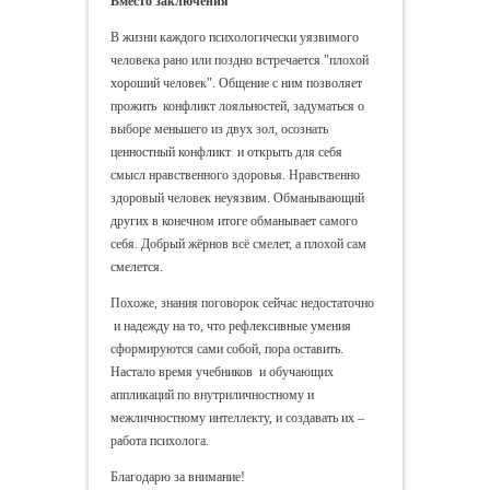
Вместо заключения
В жизни каждого психологически уязвимого
человека рано или поздно встречается "плохой
хороший человек". Общение с ним позволяет
прожить конфликт лояльностей, задуматься о
выборе меньшего из двух зол, осознать
ценностный конфликт и открыть для себя
смысл нравственного здоровья. Нравственно
здоровый человек неуязвим. Обманывающий
других в конечном итоге обманывает самого
себя. Добрый жёрнов всё смелет, а плохой сам
смелется.
Похоже, знания поговорок сейчас недостаточно
и надежду на то, что рефлексивные умения
сформируются сами собой, пора оставить.
Настало время учебников и обучающих
аппликаций по внутриличностному и
межличностному интеллекту, и создавать их –
работа психолога.
Благодарю за внимание!