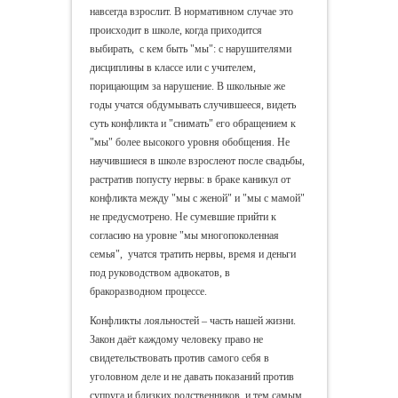
навсегда взрослит. В нормативном случае это
происходит в школе, когда приходится
выбирать, с кем быть "мы": с нарушителями
дисциплины в классе или с учителем,
порицающим за нарушение. В школьные же
годы учатся обдумывать случившееся, видеть
суть конфликта и "снимать" его обращением к
"мы" более высокого уровня обобщения. Не
научившиеся в школе взрослеют после свадьбы,
растратив попусту нервы: в браке каникул от
конфликта между "мы с женой" и "мы с мамой"
не предусмотрено. Не сумевшие прийти к
согласию на уровне "мы многопоколенная
семья", учатся тратить нервы, время и деньги
под руководством адвокатов, в
бракоразводном процессе.
Конфликты лояльностей – часть нашей жизни.
Закон даёт каждому человеку право не
свидетельствовать против самого себя в
уголовном деле и не давать показаний против
супруга и близких родственников, и тем самым