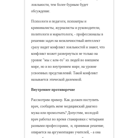
лояльности, тем более бурным будет
обсуждение.
Психологи и педагоги, психиатры и
криминалисты, журналисты и руководители,
политологи и маркетологи, - профессионалы в
решении задач на межличностный интеллект
сразу видят конфликт лояльностей и знают, что
конфликт может развернуться не только на
уровне "мы с кем-то" из людей во внешнем
мире, но и во внутреннем мире, на уровне
усвоенных представлений. Такой конфликт
называется этической дилеммой.
Внутреннее противоречие
Рассмотрим пример. Как должен поступить
врач, сообщить жене медицинский диагноз
мужа или промолчать? Допустим, молодой
врач работал во время стажировки с четырьмя
разными профессорами, и, принимая решение,
опирается на аргументацию учителей, - а она