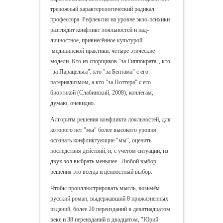
тревожный характерологический радикал
профессора. Рефлексия на уровне экзо-психики
разглядит конфликт лояльностей и над-
личностное, привнесённое культурой
медицинской практики: четыре этические
модели. Кто из спорщиков "за Гиппократа", кто
"за Парацельса", кто "за Бентама" с его
патернализмом, а кто "за Поттера" с его
биоэтикой (Слабинский, 2008), коллегам,
думаю, очевидно.
Алгоритм решения конфликта лояльностей, для
которого нет "мы" более высокого уровня:
осознать конфликтующие "мы", оценить
последствия действий, и, с учётом ситуации, из
двух зол выбрать меньшее. Любой выбор
решения это всегда и ценностный выбор.
Чтобы проиллюстрировать мысль, возьмём
русский роман, выдержавший 8 прижизненных
изданий, более 20 переизданий в девятнадцатом
веке и 38 переизданий в двадцатом, "Юрий