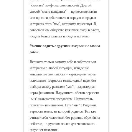
"снимает" конфликт лояльностей. Другой
способ "снять конфликт" – принесение клятв
или присяги действовать в первую очередь в
интересах того "мы", которому присягнул. В
современном обществе клянутся люди в рясах,
люди в белых халатах и люди в погонах.
Умение ладить с другими людьми и с самим
собой
Верность только самому себе и собственным
интересам в любой ситуации, неведение
конфликтов лояльности – характерная черта
психопатов. Верность только одной идее, без
выбора между разными "мы", - характерная
черта фанатиков. Нарушитель обетов верности
"мы" называется предателем. Нарушитель
присяги – изменником. Есть "мы" с Родиной,
верность земле, на которой родился. Тот, кто
считает себя человеком без родины, обречён на
небытие, - в русском языке для человека из
нигде нет названия.