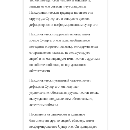
То, как поведёт себя человек в конфликте,
зависит от его совести и чувства долга.
Психодинамическая традиция называет эти
структуры Супер-эго и говорит о зрелом,
дефицитарном и несформированном супер-эго.
Психологически здоровый человек имеет
зрелое Супер-эго, его приспособительное
поведение опирается на этику, он сдерживается
от применения насилия, не эксплуатирует
людей и не манипулирует ими, честен с другими
по собственной воле, не под давлением
обстоятельств.
Психологически уязвимый человек имеет
дефициты Супер-эго: он получает
удовольствие, обманывая других, честен только
вынужденно, под давлением обстоятельств,
лелеет самообманы.
Посягатель на физическое и душевное
благополучие других людей, абъюзер, имеет
несформированное Супер-эго. Он принуждает