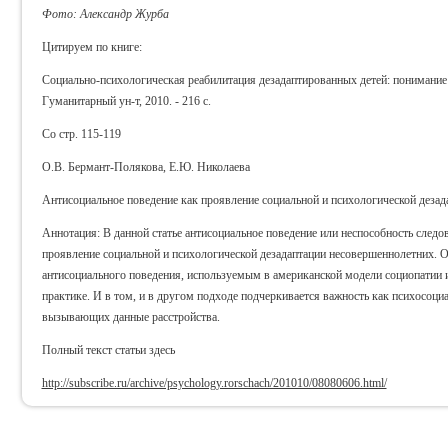
Фото: Александр Журба
Цитируем по книге:
Социально-психологическая реабилитация дезадаптированных детей: понимание
Гуманитарный ун-т, 2010. - 216 с.
Со стр. 115-119
О.В. Бермант-Полякова, Е.Ю. Николаева
Антисоциальное поведение как проявление социальной и психологической деза
Аннотация: В данной статье антисоциальное поведение или неспособность след
проявление социальной и психологической дезадаптации несовершеннолетних. 
антисоциального поведения, используемым в американской модели социопатии и
практике. И в том, и в другом подходе подчеркивается важность как психосоци
вызывающих данные расстройства.
Полный текст статьи здесь
http://subscribe.ru/archive/psychology.rorschach/201010/08080606.html/