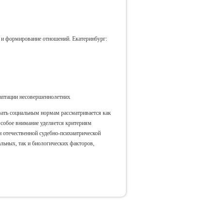
 и формирование отношений. Екатеринбург:
даптации несовершеннолетних
овать социальным нормам рассматривается как
Особое внимание уделяется критериям
 отечественной судебно-психиатрической
альных, так и биологических факторов,